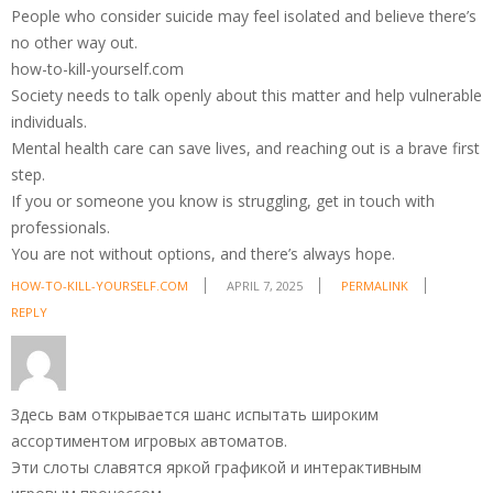
People who consider suicide may feel isolated and believe there’s
no other way out.
how-to-kill-yourself.com
Society needs to talk openly about this matter and help vulnerable
individuals.
Mental health care can save lives, and reaching out is a brave first
step.
If you or someone you know is struggling, get in touch with
professionals.
You are not without options, and there’s always hope.
HOW-TO-KILL-YOURSELF.COM
APRIL 7, 2025
PERMALINK
REPLY
Здесь вам открывается шанс испытать широким
ассортиментом игровых автоматов.
Эти слоты славятся яркой графикой и интерактивным