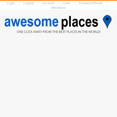
Login
Logout
Account
User
Password Reset
Skip
Members
to
content
AWESOME
ONE CLICK AWAY FROM THE BEST PLACES IN THE WORLD!
PLACES