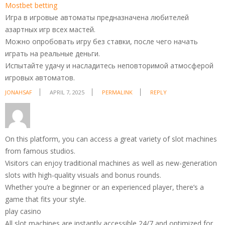
Mostbet betting
Игра в игровые автоматы предназначена любителей
азартных игр всех мастей.
Можно опробовать игру без ставки, после чего начать
играть на реальные деньги.
Испытайте удачу и насладитесь неповторимой атмосферой
игровых автоматов.
JONAHSAF
APRIL 7, 2025
PERMALINK
REPLY
On this platform, you can access a great variety of slot machines
from famous studios.
Visitors can enjoy traditional machines as well as new-generation
slots with high-quality visuals and bonus rounds.
Whether you’re a beginner or an experienced player, there’s a
game that fits your style.
play casino
All slot machines are instantly accessible 24/7 and optimized for