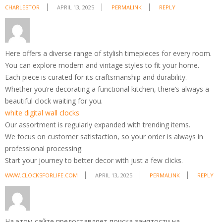
CHARLESTOR
APRIL 13, 2025
PERMALINK
REPLY
Here offers a diverse range of stylish timepieces for every room.
You can explore modern and vintage styles to fit your home.
Each piece is curated for its craftsmanship and durability.
Whether you’re decorating a functional kitchen, there’s always a
beautiful clock waiting for you.
white digital wall clocks
Our assortment is regularly expanded with trending items.
We focus on customer satisfaction, so your order is always in
professional processing.
Start your journey to better decor with just a few clicks.
WWW.CLOCKSFORLIFE.COM
APRIL 13, 2025
PERMALINK
REPLY
На этом сайте предоставляет поиска занятости на