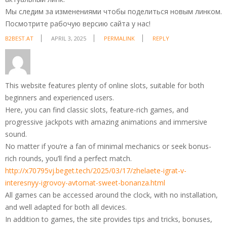
Мы следим за изменениями чтобы поделиться новым линком.
Посмотрите рабочую версию сайта у нас!
B2BEST.AT
APRIL 3, 2025
PERMALINK
REPLY
This website features plenty of online slots, suitable for both
beginners and experienced users.
Here, you can find classic slots, feature-rich games, and
progressive jackpots with amazing animations and immersive
sound.
No matter if you’re a fan of minimal mechanics or seek bonus-
rich rounds, you’ll find a perfect match.
http://x70795vj.beget.tech/2025/03/17/zhelaete-igrat-v-
interesnyy-igrovoy-avtomat-sweet-bonanza.html
All games can be accessed around the clock, with no installation,
and well adapted for both all devices.
In addition to games, the site provides tips and tricks, bonuses,