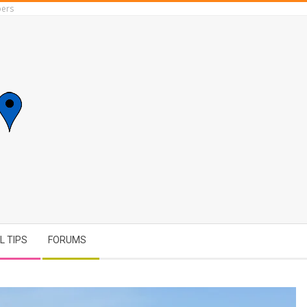
ers
L TIPS
FORUMS