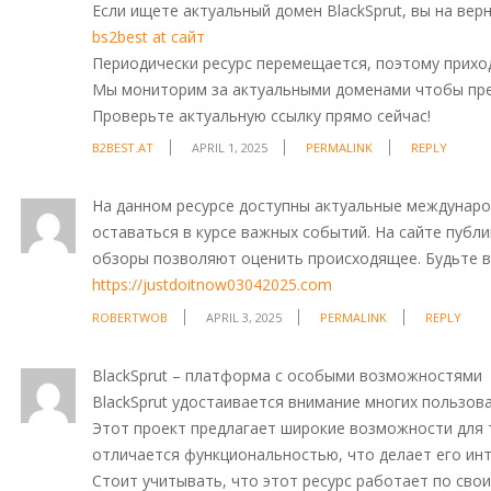
Если ищете актуальный домен BlackSprut, вы на верн
bs2best at сайт
Периодически ресурс перемещается, поэтому приход
Мы мониторим за актуальными доменами чтобы пре
Проверьте актуальную ссылку прямо сейчас!
B2BEST.AT
APRIL 1, 2025
PERMALINK
REPLY
На данном ресурсе доступны актуальные междунаро
оставаться в курсе важных событий. На сайте публ
обзоры позволяют оценить происходящее. Будьте в 
https://justdoitnow03042025.com
ROBERTWOB
APRIL 3, 2025
PERMALINK
REPLY
BlackSprut – платформа с особыми возможностями
BlackSprut удостаивается внимание многих пользова
Этот проект предлагает широкие возможности для т
отличается функциональностью, что делает его ин
Стоит учитывать, что этот ресурс работает по сво