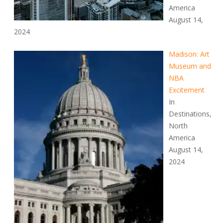
America
August 14,
2024
Madison: Art
Museum and
NBA
Excitement
In
Destinations,
North
America
August 14,
2024