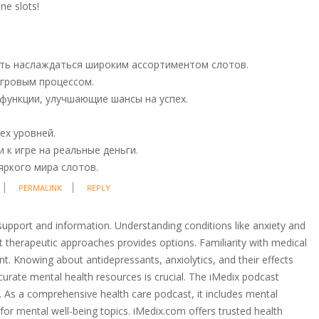
ine slots!
ть наслаждаться широким ассортиментом слотов.
игровым процессом.
функции, улучшающие шансы на успех.
ех уровней.
 к игре на реальные деньги.
яркого мира слотов.
PERMALINK
REPLY
support and information. Understanding conditions like anxiety and
t therapeutic approaches provides options. Familiarity with medical
t. Knowing about antidepressants, anxiolytics, and their effects
curate mental health resources is crucial. The iMedix podcast
. As a comprehensive health care podcast, it includes mental
for mental well-being topics. iMedix.com offers trusted health