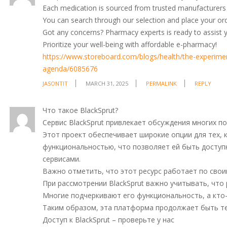
Each medication is sourced from trusted manufacturers to
You can search through our selection and place your orde
Got any concerns? Pharmacy experts is ready to assist y
Prioritize your well-being with affordable e-pharmacy!
https://www.storeboard.com/blogs/health/the-experime
agenda/6085676
JASONTIT
MARCH 31, 2025
PERMALINK
REPLY
Что такое BlackSprut?
Сервис BlackSprut привлекает обсуждения многих по
Этот проект обеспечивает широкие опции для тех, 
функциональностью, что позволяет ей быть доступн
сервисами.
Важно отметить, что этот ресурс работает по сво
При рассмотрении BlackSprut важно учитывать, чт
Многие подчеркивают его функциональность, а кто
Таким образом, эта платформа продолжает быть те
Доступ к BlackSprut – проверьте у нас