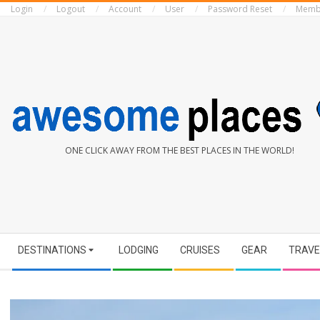
Login
Logout
Account
User
Password Reset
Memb
Skip
to
content
AWESOME
ONE CLICK AWAY FROM THE BEST PLACES IN THE WORLD!
PLACES
Secondary
DESTINATIONS
LODGING
CRUISES
GEAR
TRAVE
Navigation
Menu