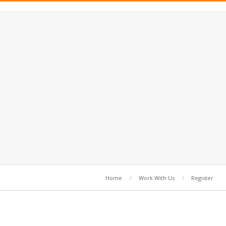
Home
Work With Us
Register