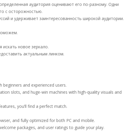
 определенная аудитория оценивают его по-разному. Одни
го с осторожностью.
уссий и удерживает заинтересованность широкой аудитории.
 поможем.
я искать новое зеркало.
доставить актуальным линком.
th beginners and experienced users.
ation slots, and huge-win machines with high-quality visuals and
atures, you’ll find a perfect match.
browser, and fully optimized for both PC and mobile.
 welcome packages, and user ratings to guide your play.