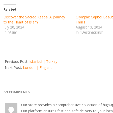
Related
Discover the Sacred Kaaba: A Journey
Olympia: Capitol Beau
to the Heart of Islam
Thrills
July 20, 2024
August 13, 2024
In "Asia"
In "Destinations"
2017-
10-
Previous Post:
Istanbul | Turkey
11
Next Post:
London | England
59 COMMENTS
Our store provides a comprehensive collection of high-qu
Our platform ensures fast and safe delivery to your loca