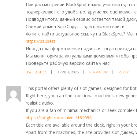
При рассмотрении BlackSprut важно учитывать, что
подчеркивают его удобство, другие же оценивают е
Подводя итоги, данный сервис остается темой диск
Свежий домен БлэкСпрут – здесь можно найти
Хотите найти актуальное ссылку на BlackSprut? Мы
https://bs2best
Иногда платформа меняет адрес, и тогда приходитс
Мы мониторим за актуальными доменами чтобы пре
Проверьте рабочую версию сайта у нас!
BS2BEAST.CC
APRIL 4, 2025
PERMALINK
REPLY
This portal offers plenty of slot games, designed for bo
Right here, you can find traditional machines, new gener
realistic audio.
If you are a fan of minimal mechanics or seek complex fe
https://tofight.ru/archives/134096
Each title are available around the clock, right in your 
Apart from the machines, the site provides slot guides,