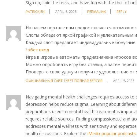
Sign up, spin the reels, and have fun with the thrill of onl
PATRICKJEN
APRIL 5, 2025
PERMALINK
REPLY
На нашем портале вам предоставляется возможнос
Слоты обладают яркой графикой и увлекательным 
Каждый слот предлагает индивидуальные бонусные 
۱хбет вход
Игра в игровые автоматы предназначена игроков вс
Можно опробовать игру без ставки, а затем перейти
Проверьте свою удачу и получите удовольствие от 
ОФИЦИАЛЬНЫЙ САЙТ 1XBET ПОЛНАЯ ВЕРСИЯ
APRIL 5, 2025
Navigating mental health challenges requires access to 
depression helps reduce stigma. Learning about differen
preparations used in mental health treatment is importan
requires reliable sources. Finding compassionate and ac
addresses mental wellness with sensitivity and expertise
health discussions. Explore the
iMedix popular podcasts